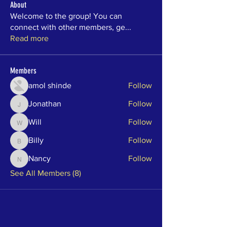
About
Welcome to the group! You can
connect with other members, ge
...
Read more
Members
amol shinde
Follow
Jonathan
Follow
Jonathan
Will
Follow
Will
Billy
Follow
Billy
Nancy
Follow
Nancy
See All Members (8)