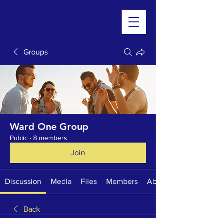
Groups
Ward One Group
Public
·
8 members
Join
Discussion
Media
Files
Members
About
Back