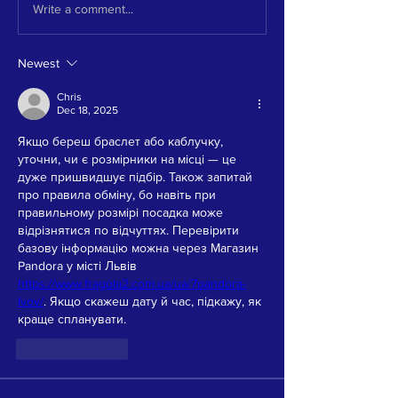
Write a comment...
Newest
Chris
Dec 18, 2025
Якщо береш браслет або каблучку, 
уточни, чи є розмірники на місці — це 
дуже пришвидшує підбір. Також запитай 
про правила обміну, бо навіть при 
правильному розмірі посадка може 
відрізнятися по відчуттях. Перевірити 
базову інформацію можна через Магазин 
Pandora у місті Львів 
https://www.fragola2.com.ua/ua/7pandora-
lvov/
. Якщо скажеш дату й час, підкажу, як 
краще спланувати.
Like
Reply