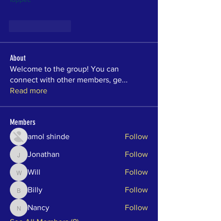
Like
Reply
About
Welcome to the group! You can
connect with other members, ge
...
Read more
Members
amol shinde
Follow
Jonathan
Follow
Jonathan
Will
Follow
Will
Billy
Follow
Billy
Nancy
Follow
Nancy