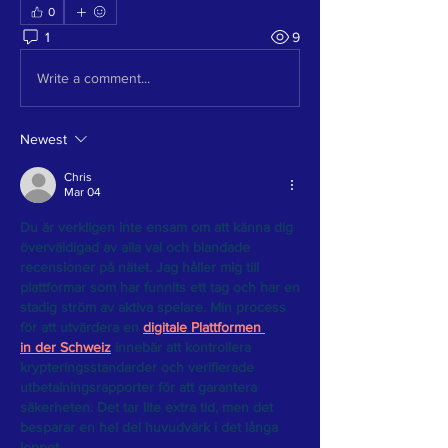
0
1
9
Write a comment...
Newest
Chris
Mar 04
Du är verkligen inte ensam om att känna dig 
överväldigad av alla val och blandade 
recensioner på nätet. Jag håller mig till 
plattformar som har funnits ett tag och har en 
stadig ström av aktiva spelare. Min process 
för att utvärdera en 
digitale Plattformen 
in der Schweiz
 innebär att kontrollera 
krypteringsstandarder och verifierade 
utbetalningsrapporter för att garantera 
säkerheten. Det tar lite extra tid, men det 
besparar en hel del huvudvärk i det långa 
loppet.