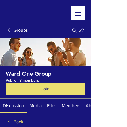
Groups
Ward One Group
Public
·
8 members
Join
Discussion
Media
Files
Members
About
Back